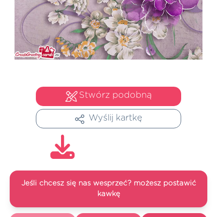
Stwórz podobną
Wyślij kartkę
Jeśli chcesz się nas wesprzeć? możesz postawić
kawkę