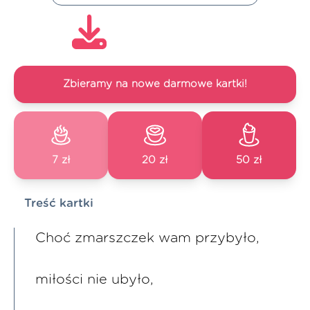
Zbieramy na nowe darmowe kartki!
7 zł
20 zł
50 zł
Treść kartki
Choć zmarszczek wam przybyło,
miłości nie ubyło,