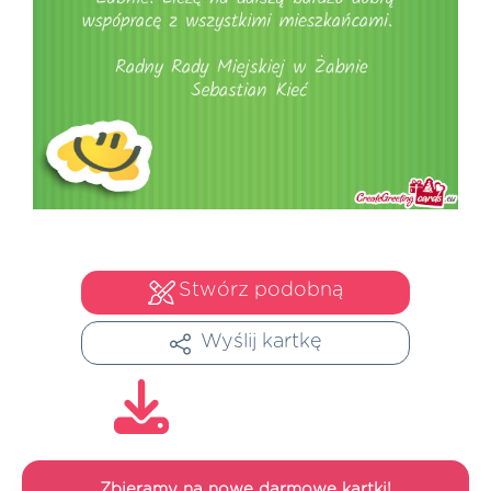
Stwórz podobną
Wyślij kartkę
Zbieramy na nowe darmowe kartki!