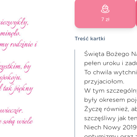
7 zł
Treść kartki
Święta Bożego Na
pełen uroku i za
To chwila wytchni
przyjaciołom.
W tym szczególny
były okresem poje
Życzę również, ab
szczęśliwy jak ten
Niech Nowy 2019 
optymizmu oraz 