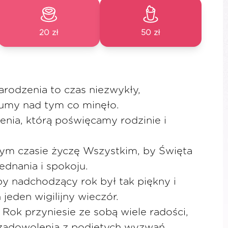
20 zł
50 zł
rodzenia to czas niezwykły,
dumy nad tym co minęło.
enia, którą poświęcamy rodzinie i
m czasie życzę Wszystkim, by Święta
dnania i spokoju.
y nadchodzący rok był tak piękny i
 jeden wigilijny wieczór.
Rok przyniesie ze sobą wiele radości,
zadowolenia z podjętych wyzwań.