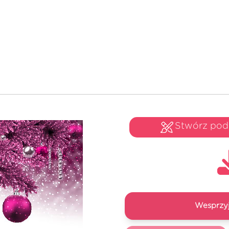
Stwórz po
Wesprzyj