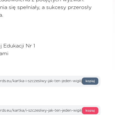
ia się spełniały, a sukcesy przerosły
a.
 Edukacji Nr 1
kami
kopiuj
kopiuj