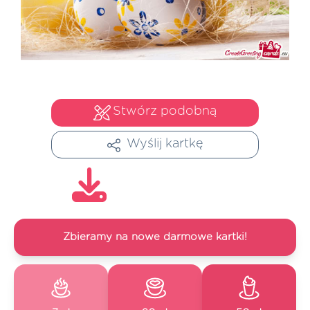
Stwórz podobną
Wyślij kartkę
Zbieramy na nowe darmowe kartki!