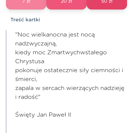
7 zł
20 zł
50 zł
Treść kartki
"Noc wielkanocna jest nocą
nadzwyczajną,
kiedy moc Zmartwychwstałego
Chrystusa
pokonuje ostatecznie siły ciemności i
śmierci,
zapala w sercach wierzących nadzieję
i radość"
Święty Jan Paweł II