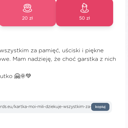
20 zł
50 zł
 wszystkim za pamięć, uściski i piękne
we. Mam nadzieję, że choć garstka z nich
utko 🤗🌞💚
kopiuj