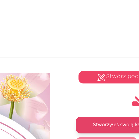
Stwórz po
Stworzyłeś swoją k