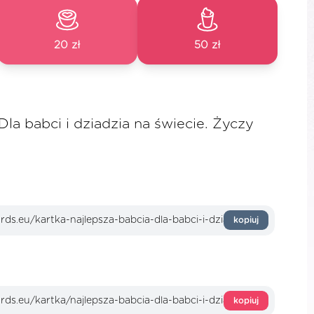
20 zł
50 zł
Dla babci i dziadzia na świecie. Życzy
kopiuj
kopiuj