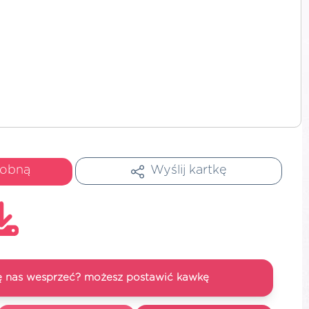
dobną
Wyślij kartkę
się nas wesprzeć? możesz postawić kawkę