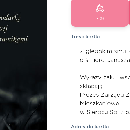
7 zł
Treść kartki
Z głębokim smut
o śmierci Janusz
Wyrazy żalu i wsp
składają
Prezes Zarządu Z
Mieszkaniowej
w Sierpcu Sp. z o
Adres do kartki