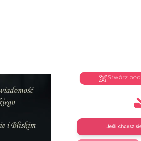
Stwórz po
Jeśli chcesz 