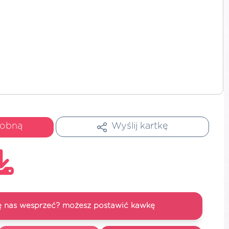
dobną
Wyślij kartkę
się nas wesprzeć? możesz postawić kawkę