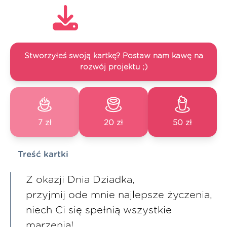
Stworzyłeś swoją kartkę? Postaw nam kawę na
rozwój projektu ;)
7 zł
20 zł
50 zł
Treść kartki
Z okazji Dnia Dziadka,
przyjmij ode mnie najlepsze życzenia,
niech Ci się spełnią wszystkie
marzenia!