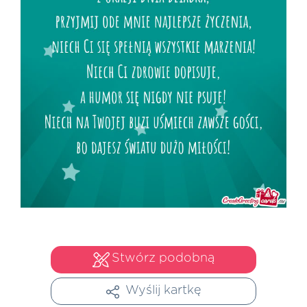
Stwórz podobną
Wyślij kartkę