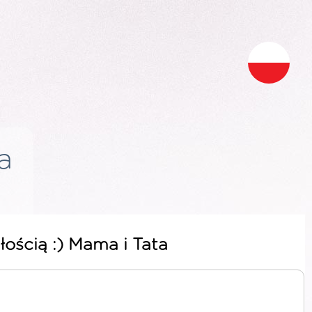
a
łością :) Mama i Tata