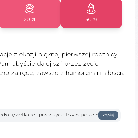
20 zł
50 zł
acje z okazji pięknej pierwszej rocznicy
m abyście dalej szli przez życie,
cno za ręce, zawsze z humorem i miłością
kopiuj