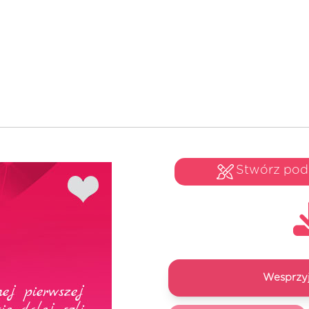
Stwórz po
Wesprzyj