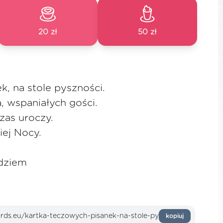
20 zł
50 zł
, na stole pyszności.
 wspaniałych gości.
zas uroczy.
iej Nocy.
adziem
kopiuj