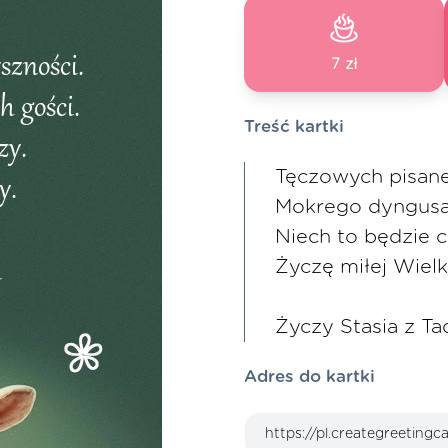
7 zł
Treść kartki
Tęczowych pisanek
Mokrego dyngusa,
Niech to będzie c
Życzę miłej Wielk
Życzy Stasia z T
Adres do kartki