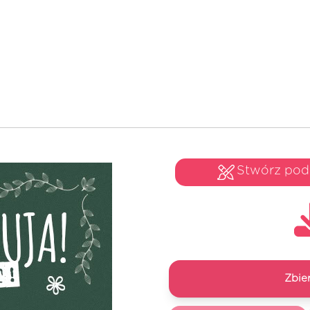
Stwórz po
Zbie