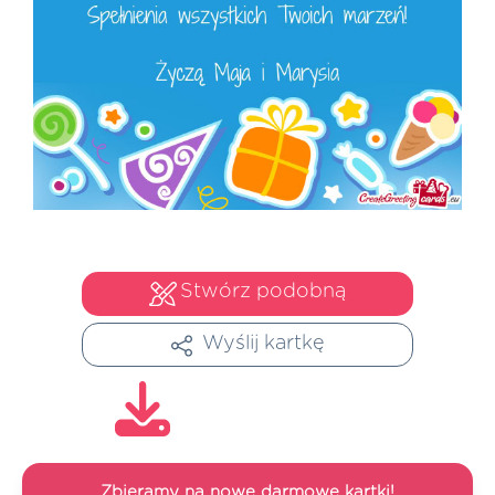
Stwórz podobną
Wyślij kartkę
Zbieramy na nowe darmowe kartki!