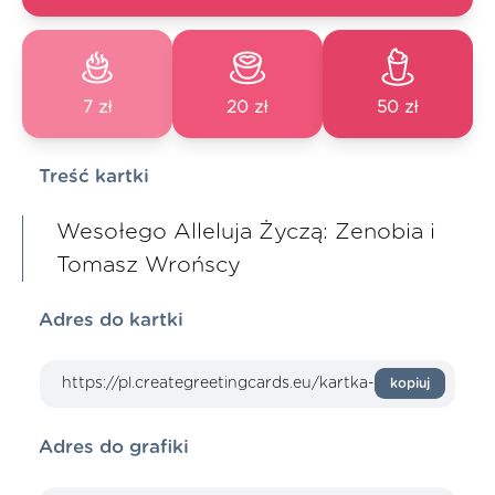
7 zł
20 zł
50 zł
Treść kartki
Wesołego Alleluja Życzą: Zenobia i
Tomasz Wrońscy
Adres do kartki
kopiuj
Adres do grafiki