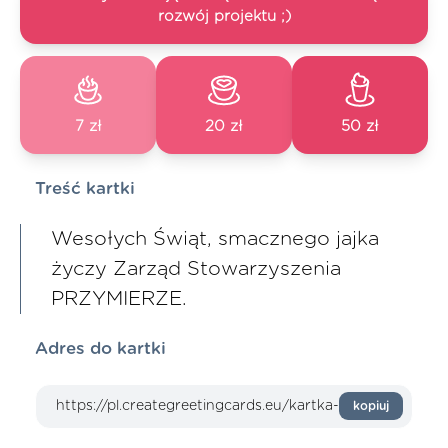
rozwój projektu ;)
7 zł
20 zł
50 zł
Treść kartki
Wesołych Świąt, smacznego jajka
życzy Zarząd Stowarzyszenia
PRZYMIERZE.
Adres do kartki
kopiuj