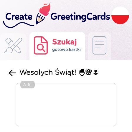
Szukaj
gotowe kartki
Wesołych Świąt! 🐣🌸🌷
Ads