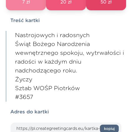
7 zł
20 zł
50 zł
Treść kartki
Nastrojowych i radosnych
Świąt Bożego Narodzenia
wewnętrznego spokoju, wytrwałości i
radości w każdym dniu
nadchodzącego roku.
Życzy
Sztab WOŚP Piotrków
#3657
Adres do kartki
kopiuj