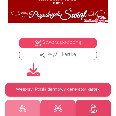
Stwórz podobną
Wyślij kartkę
Wesprzyj Polski darmowy generator kartek!