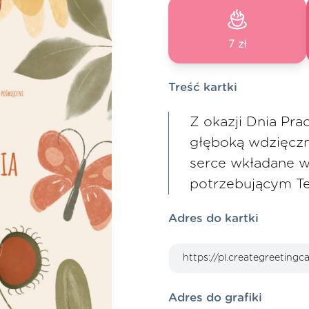
7 zł
Treść kartki
Z okazji Dnia Pr
głęboką wdzięczn
serce wkładane 
potrzebującym Te
Adres do kartki
Adres do grafiki