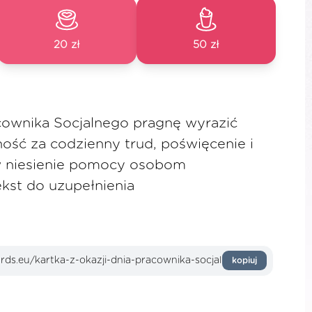
20 zł
50 zł
acownika Socjalnego pragnę wyrazić
ość za codzienny trud, poświęcenie i
w niesienie pomocy osobom
kst do uzupełnienia
kopiuj