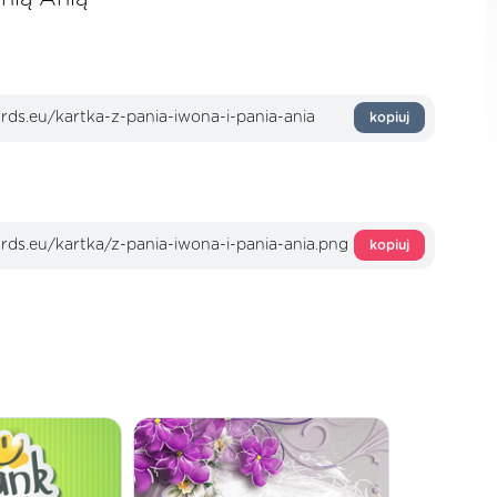
kopiuj
kopiuj