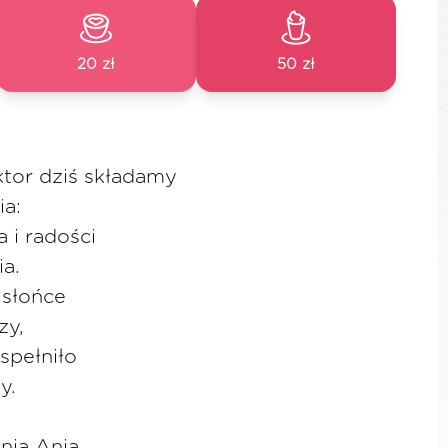
20 zł
50 zł
ktor dziś składamy
ia:
 i radości
ia.
 słońce
zy,
spełniło
y.
anią Anią