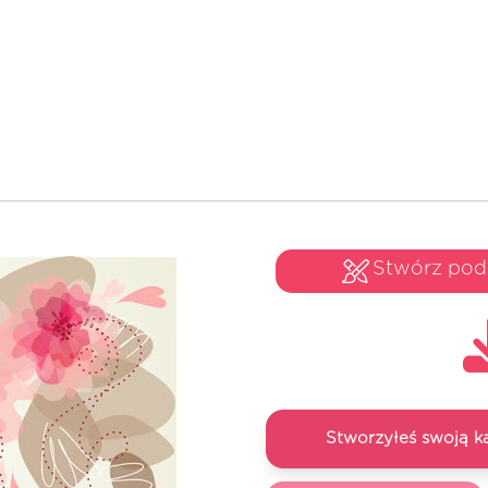
Stwórz po
Stworzyłeś swoją k