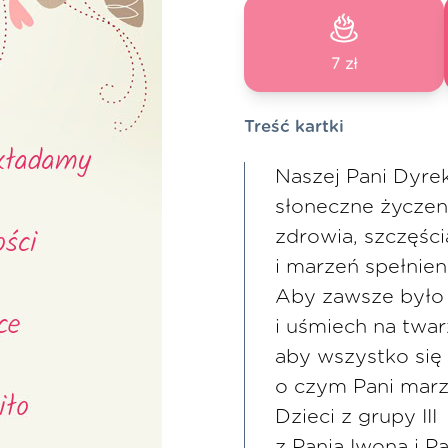
7 zł
Treść kartki
Naszej Pani Dyre
słoneczne życzen
zdrowia, szczęścia
i marzeń spełnien
Aby zawsze było
i uśmiech na twar
aby wszystko się 
o czym Pani marz
Dzieci z grupy III
z Panią Iwoną i P