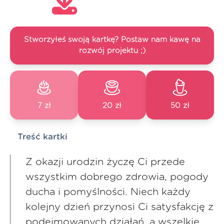
Stworzyłeś swoją kartkę? Postaw nam kawę na
rozwój projektu ;)
7 zł
20 zł
50 zł
Treść kartki
Z okazji urodzin życzę Ci przede
wszystkim dobrego zdrowia, pogody
ducha i pomyślności. Niech każdy
kolejny dzień przynosi Ci satysfakcję z
podejmowanych działań, a wszelkie