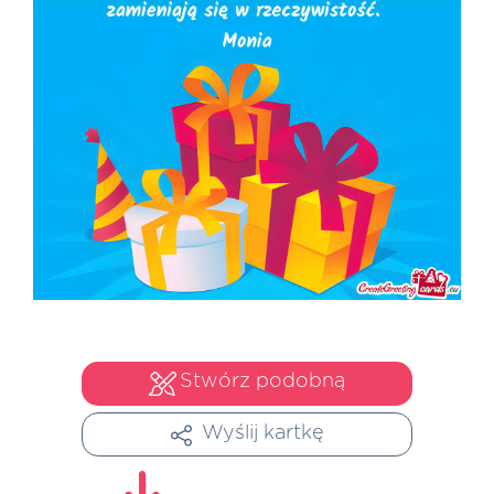
Stwórz podobną
Wyślij kartkę