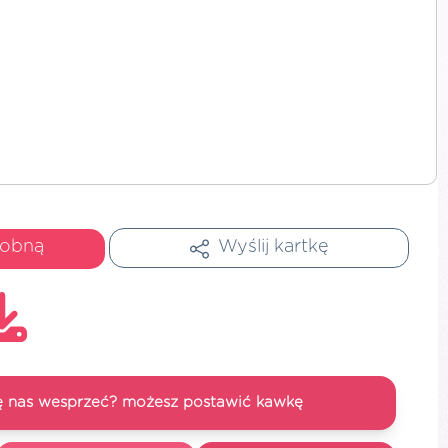
dobną
Wyślij kartkę
się nas wesprzeć? możesz postawić kawkę