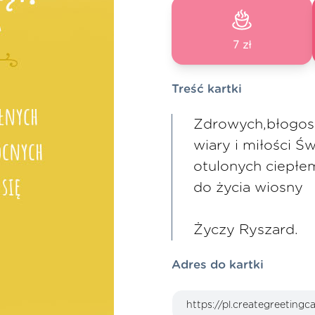
7 zł
Treść kartki
Zdrowych,błogos
wiary i miłości Ś
otulonych ciepłe
do życia wiosny
Życzy Ryszard.
Adres do kartki