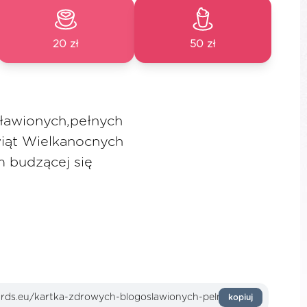
20 zł
50 zł
ławionych,pełnych
wiąt Wielkanocnych
m budzącej się
kopiuj