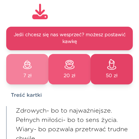
Jeśli chcesz się nas wesprzeć? możesz postawić
kawkę
7 zł
20 zł
50 zł
Treść kartki
Zdrowych- bo to najważniejsze.
Pełnych miłości- bo to sens życia.
Wiary- bo pozwala przetrwać trudne
chwile.