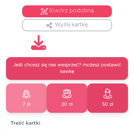
Stwórz podobną
Wyślij kartkę
Jeśli chcesz się nas wesprzeć? możesz postawić
kawkę
7 zł
20 zł
50 zł
Treść kartki