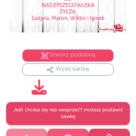
Stwórz podobną
Wyślij kartkę
Jeśli chcesz się nas wesprzeć? możesz postawić
kawkę