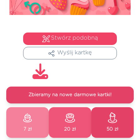
Stwórz podobną
Wyślij kartkę
Zbieramy na nowe darmowe kartki!
7 zł
20 zł
50 zł